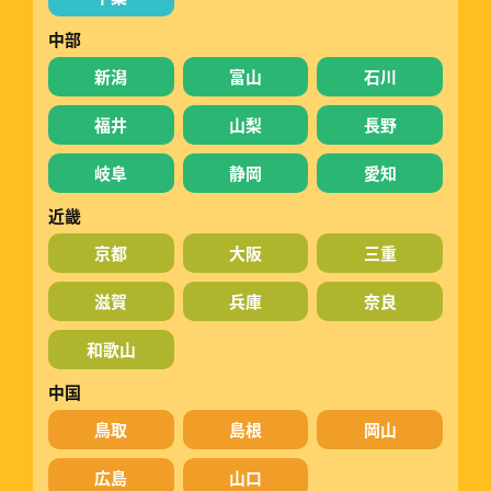
中部
新潟
富山
石川
福井
山梨
長野
岐阜
静岡
愛知
近畿
京都
大阪
三重
滋賀
兵庫
奈良
和歌山
中国
鳥取
島根
岡山
広島
山口