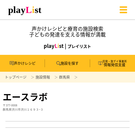
声かけレシピと療育の施設検索
子どもの発達を支える情報が満載
play
L
i
st |
プレイリスト
児発・放デイ事業所
声かけレシピ
施設を探す
情報発信支援
トップページ
施設情報
群馬県
エースラボ
〒377-0008
群馬県渋川市渋川１６９３−３