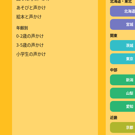
北海道・東北
あそびと声かけ
北海道
絵本と声かけ
宮城
年齢別
0-2歳の声かけ
関東
3-5歳の声かけ
茨城
小学生の声かけ
東京
中部
新潟
山梨
愛知
近畿
京都