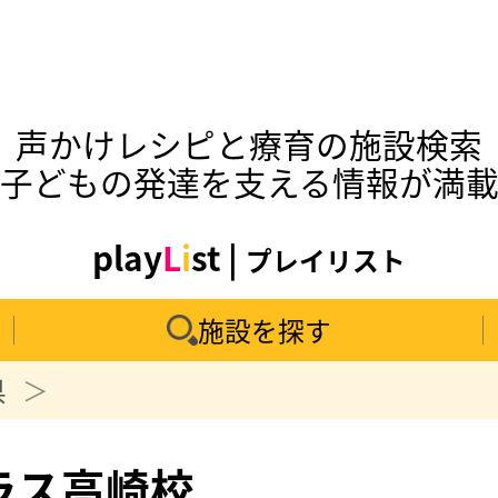
声かけレシピと療育の施設検索
子どもの発達を支える情報が満
play
L
i
st |
プレイリスト
施設を探す
県
ラス高崎校