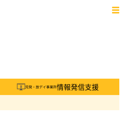
載
情報発信支援
児発・放デイ事業所