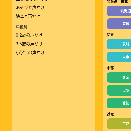
北海道・東北
あそびと声かけ
北海道
絵本と声かけ
宮城
年齢別
0-2歳の声かけ
関東
3-5歳の声かけ
茨城
小学生の声かけ
東京
中部
新潟
山梨
愛知
近畿
京都