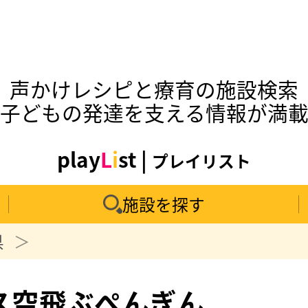
声かけレシピと療育の施設検索
子どもの発達を支える情報が満
play
L
i
st |
プレイリスト
施設を探す
県
ス空飛ぶぺんぎん