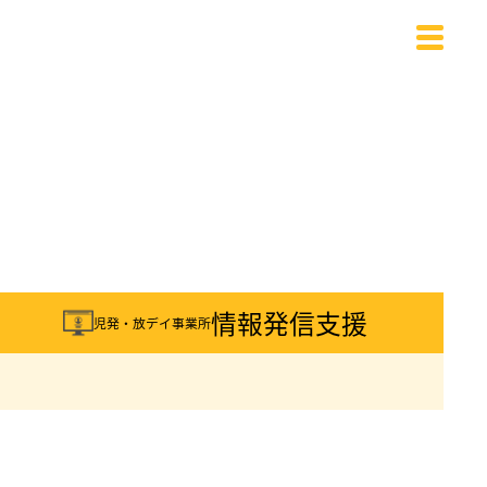
載
情報発信支援
児発・放デイ事業所