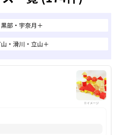
黒部・宇奈月＋
富山・滑川・立山＋
※イメージ