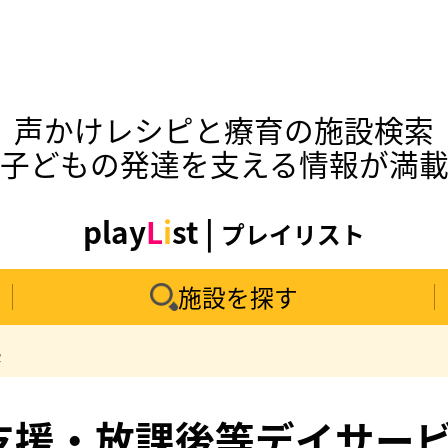
声かけレシピと療育の施設検索
子どもの発達を支える情報が満
play
L
i
st |
プレイリスト
施設を探す
県
援・放課後等デイサービス一