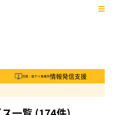
載
情報発信支援
児発・放デイ事業所
覧 (174件)