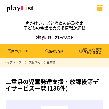
声かけレシピと療育の施設検索
子どもの発達を支える情報が満載
play
L
i
st |
プレイリスト
児発・放デイ事業所
声かけレシピ
施設を探す
情報発信支援
トップページ
施設情報
三重県
三重県の児童発達支援・放課後等デ
イサービス一覧 (186件)