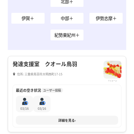
北部＋
伊賀＋
中部＋
伊勢志摩＋
紀勢東紀州＋
発達支援室 クオール鳥羽
住所: 三重県鳥羽市大明西町17-15
※イメージ
最近の空き状況
ユーザー投稿
03/16
03/16
詳細を見る
›