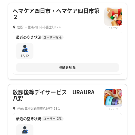
ヘマケア四日市・ヘマケア四日市第
２
住所: 三重県四日市市富士町8-66
※イメージ
最近の空き状況
ユーザー投稿
12/12
詳細を見る
›
放課後等デイサービス URAURA
八野
住所: 三重県鈴鹿市八野町428-1
※イメージ
最近の空き状況
ユーザー投稿