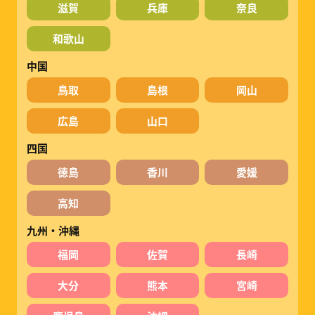
滋賀
兵庫
奈良
和歌山
中国
鳥取
島根
岡山
広島
山口
四国
徳島
香川
愛媛
高知
九州・沖縄
福岡
佐賀
長崎
大分
熊本
宮崎