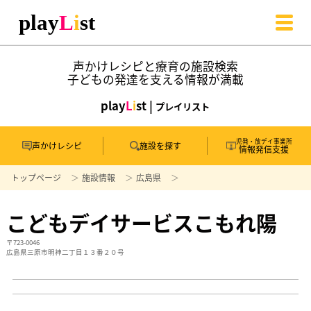
声かけレシピと療育の施設検索
子どもの発達を支える情報が満載
play
L
i
st |
プレイリスト
児発・放デイ事業所
声かけレシピ
施設を探す
情報発信支援
トップページ
施設情報
広島県
こどもデイサービスこもれ陽
〒723-0046
広島県三原市明神二丁目１３番２０号