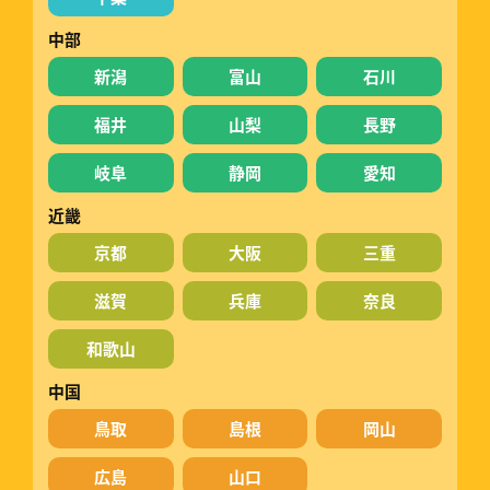
中部
新潟
富山
石川
福井
山梨
長野
岐阜
静岡
愛知
近畿
京都
大阪
三重
滋賀
兵庫
奈良
和歌山
中国
鳥取
島根
岡山
広島
山口