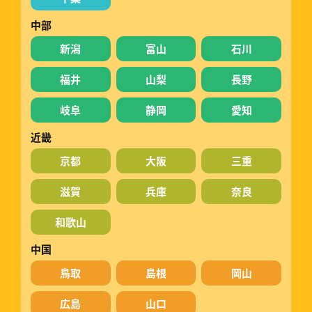
中部
新潟
富山
石川
福井
山梨
長野
岐阜
静岡
愛知
近畿
京都
大阪
三重
滋賀
兵庫
奈良
和歌山
中国
鳥取
島根
岡山
広島
山口