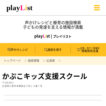
声かけレシピと療育の施設検索
子どもの発達を支える情報が満載
play
L
i
st |
プレイリスト
児発・放デイ事業所
声かけレシピ
施設を探す
情報発信支援
トップページ
施設情報
広島県
かぷこキッズ支援スクール
〒729-0417
広島県三原市本郷南五丁目１４番７号