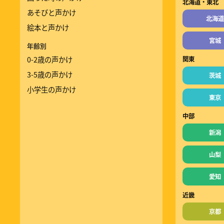
北海道・東北
あそびと声かけ
北海道
絵本と声かけ
宮城
年齢別
0-2歳の声かけ
関東
3-5歳の声かけ
茨城
小学生の声かけ
東京
中部
新潟
山梨
愛知
近畿
京都