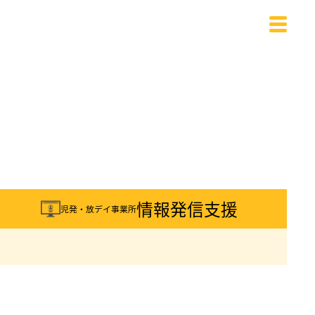
載
情報発信支援
児発・放デイ事業所