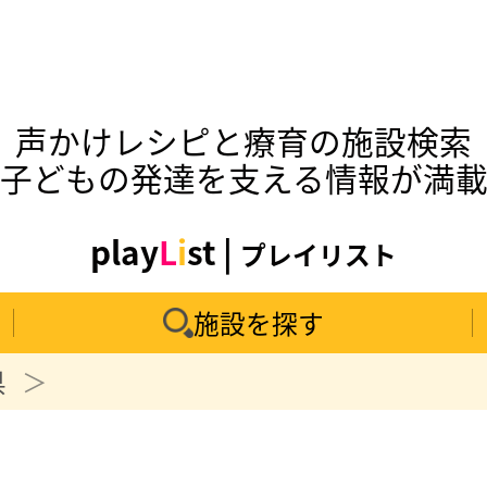
声かけレシピと療育の施設検索
子どもの発達を支える情報が満
play
L
i
st |
プレイリスト
施設を探す
県