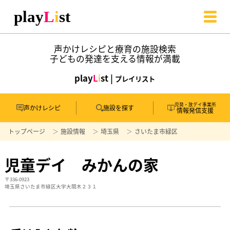
声かけレシピと療育の施設検索
子どもの発達を支える情報が満載
play
L
i
st |
プレイリスト
児発・放デイ事業所
声かけレシピ
施設を探す
情報発信支援
トップページ
施設情報
埼玉県
さいたま市緑区
児童デイ みかんの家
〒336-0923
埼玉県さいたま市緑区大字大間木２３１