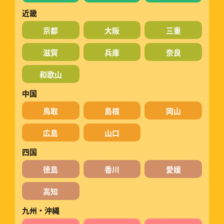
近畿
京都
大阪
三重
滋賀
兵庫
奈良
和歌山
中国
鳥取
島根
岡山
広島
山口
四国
徳島
香川
愛媛
高知
九州・沖縄