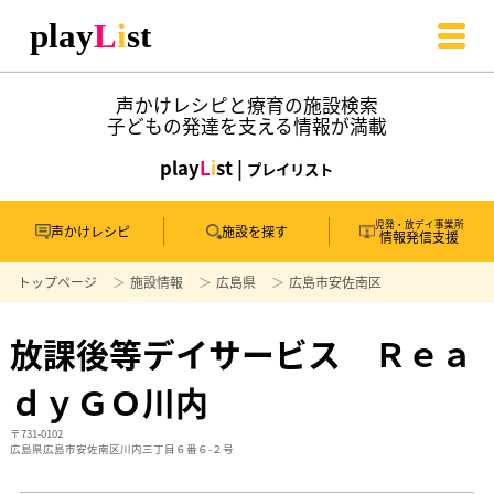
声かけレシピと療育の施設検索
子どもの発達を支える情報が満載
play
L
i
st |
プレイリスト
児発・放デイ事業所
声かけレシピ
施設を探す
情報発信支援
トップページ
施設情報
広島県
広島市安佐南区
放課後等デイサービス Ｒｅａ
ｄｙＧＯ川内
〒731-0102
広島県広島市安佐南区川内三丁目６番６-２号