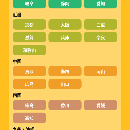
岐阜
静岡
愛知
近畿
京都
大阪
三重
滋賀
兵庫
奈良
和歌山
中国
鳥取
島根
岡山
広島
山口
四国
徳島
香川
愛媛
高知
九州・沖縄