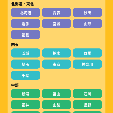
北海道・東北
北海道
青森
秋田
岩手
宮城
山形
福島
関東
茨城
栃木
群馬
埼玉
東京
神奈川
千葉
中部
新潟
富山
石川
福井
山梨
長野