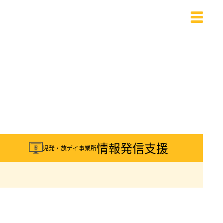
載
情報発信支援
児発・放デイ事業所