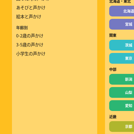
北海道・東北
あそびと声かけ
北海道
絵本と声かけ
宮城
年齢別
0-2歳の声かけ
関東
3-5歳の声かけ
茨城
小学生の声かけ
東京
中部
新潟
山梨
愛知
近畿
京都