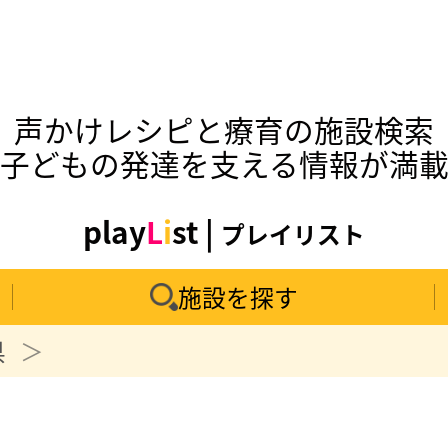
声かけレシピと療育の施設検索
子どもの発達を支える情報が満
play
L
i
st |
プレイリスト
施設を探す
県