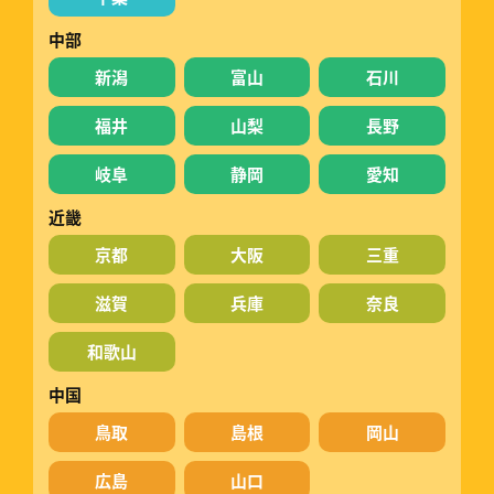
中部
新潟
富山
石川
福井
山梨
長野
岐阜
静岡
愛知
近畿
京都
大阪
三重
滋賀
兵庫
奈良
和歌山
中国
鳥取
島根
岡山
広島
山口