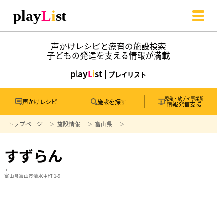
声かけレシピと療育の施設検索
子どもの発達を支える情報が満載
play
L
i
st |
プレイリスト
児発・放デイ事業所
声かけレシピ
施設を探す
情報発信支援
トップページ
施設情報
富山県
すずらん
〒
富山県富山市清水中町 1-9