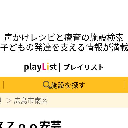
声かけレシピと療育の施設検索
子どもの発達を支える情報が満
play
L
i
st |
プレイリスト
施設を探す
県
広島市南区
スＺｏｏ安芸