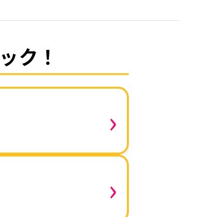
ック！
›
›