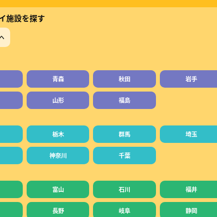
イ施設を探す
へ
青森
秋田
岩手
山形
福島
栃木
群馬
埼玉
神奈川
千葉
富山
石川
福井
長野
岐阜
静岡