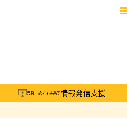
載
情報発信支援
児発・放デイ事業所