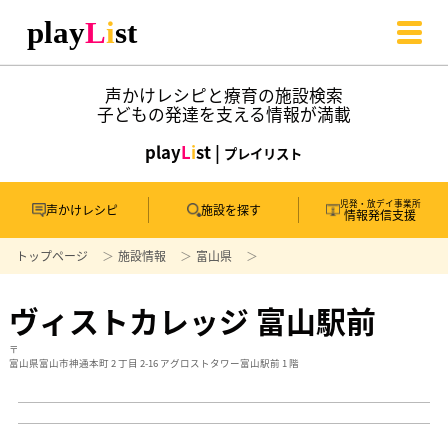
声かけレシピと療育の施設検索
子どもの発達を支える情報が満載
play
L
i
st |
プレイリスト
児発・放デイ事業所
声かけレシピ
施設を探す
情報発信支援
トップページ
施設情報
富山県
ヴィストカレッジ 富山駅前
〒
富山県富山市神通本町 2 丁目 2-16 アグロストタワー富山駅前 1 階