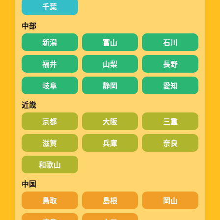
千葉
中部
新潟
富山
石川
福井
山梨
長野
岐阜
静岡
愛知
近畿
京都
大阪
三重
滋賀
兵庫
奈良
和歌山
中国
鳥取
島根
岡山