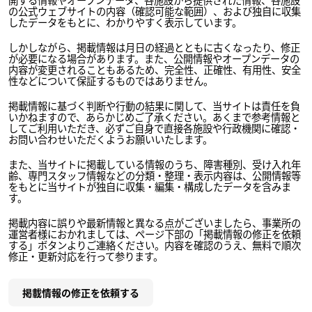
の公式ウェブサイトの内容（確認可能な範囲）、および独自に収集
したデータをもとに、わかりやすく表示しています。
しかしながら、掲載情報は月日の経過とともに古くなったり、修正
が必要になる場合があります。また、公開情報やオープンデータの
内容が変更されることもあるため、完全性、正確性、有用性、安全
性などについて保証するものではありません。
掲載情報に基づく判断や行動の結果に関して、当サイトは責任を負
いかねますので、あらかじめご了承ください。あくまで参考情報と
してご利用いただき、必ずご自身で直接各施設や行政機関に確認・
お問い合わせいただくようお願いいたします。
また、当サイトに掲載している情報のうち、障害種別、受け入れ年
齢、専門スタッフ情報などの分類・整理・表示内容は、公開情報等
をもとに当サイトが独自に収集・編集・構成したデータを含みま
す。
掲載内容に誤りや最新情報と異なる点がございましたら、事業所の
運営者様におかれましては、ページ下部の「掲載情報の修正を依頼
する」ボタンよりご連絡ください。内容を確認のうえ、無料で順次
修正・更新対応を行って参ります。
掲載情報の修正を依頼する