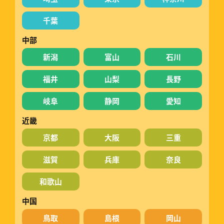
千葉
中部
新潟
富山
石川
福井
山梨
長野
岐阜
静岡
愛知
近畿
京都
大阪
三重
滋賀
兵庫
奈良
和歌山
中国
鳥取
島根
岡山