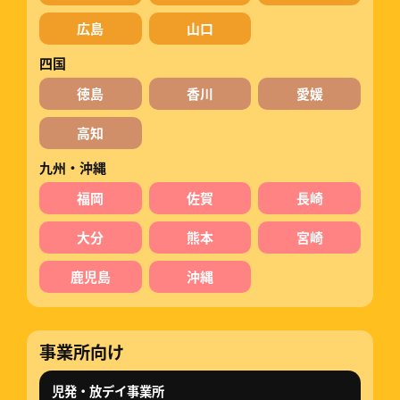
広島
山口
四国
徳島
香川
愛媛
高知
九州・沖縄
福岡
佐賀
長崎
大分
熊本
宮崎
鹿児島
沖縄
事業所向け
児発・放デイ事業所