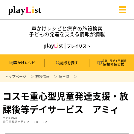
声かけレシピと療育の施設検索
子どもの発達を支える情報が満載
play
L
i
st |
プレイリスト
児発・放デイ事業所
声かけレシピ
施設を探す
情報発信支援
トップページ
施設情報
埼玉県
コスモ重心型児童発達支援・放
課後等デイサービス アミィ
〒343-0822
埼玉県越谷市西方２－１０－１２