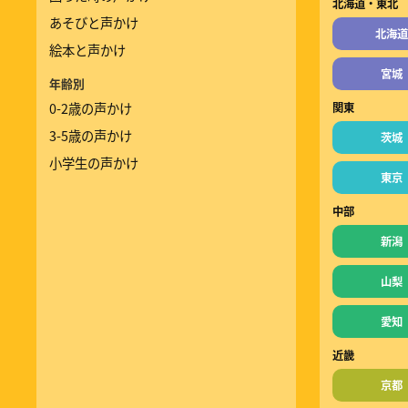
北海道・東北
あそびと声かけ
北海道
絵本と声かけ
宮城
年齢別
0-2歳の声かけ
関東
3-5歳の声かけ
茨城
小学生の声かけ
東京
中部
新潟
山梨
愛知
近畿
京都