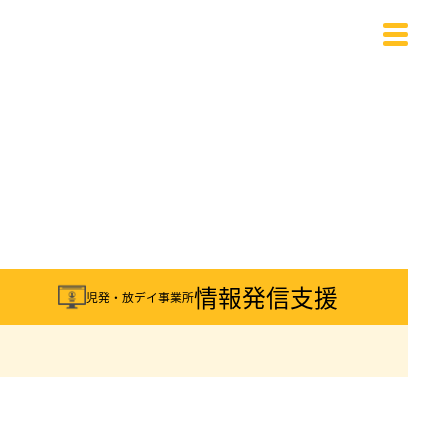
載
情報発信支援
児発・放デイ事業所