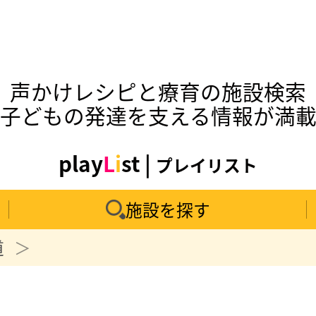
声かけレシピと療育の施設検索
子どもの発達を支える情報が満
play
L
i
st |
プレイリスト
施設を探す
道