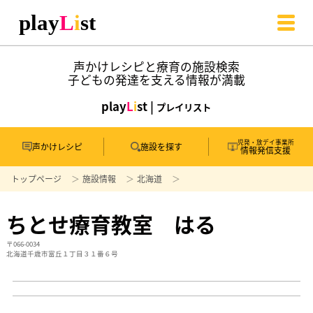
声かけレシピと療育の施設検索
子どもの発達を支える情報が満載
play
L
i
st |
プレイリスト
児発・放デイ事業所
声かけレシピ
施設を探す
情報発信支援
トップページ
施設情報
北海道
ちとせ療育教室 はる
〒066-0034
北海道千歳市富丘１丁目３１番６号