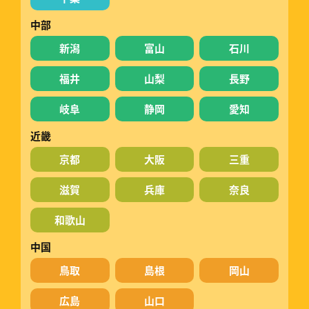
中部
新潟
富山
石川
福井
山梨
長野
岐阜
静岡
愛知
近畿
京都
大阪
三重
滋賀
兵庫
奈良
和歌山
中国
鳥取
島根
岡山
広島
山口