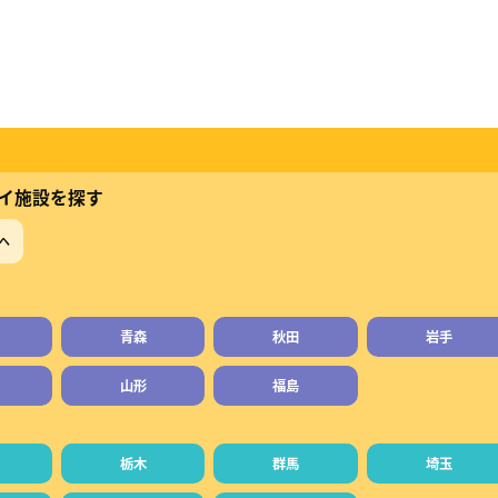
イ施設を探す
へ
青森
秋田
岩手
山形
福島
栃木
群馬
埼玉