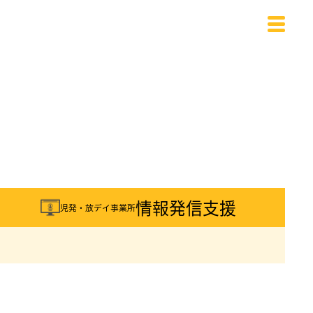
載
情報発信支援
児発・放デイ事業所