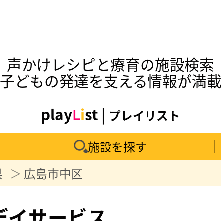
声かけレシピと療育の施設検索
子どもの発達を支える情報が満
play
L
i
st |
プレイリスト
施設を探す
県
広島市中区
デイサービス