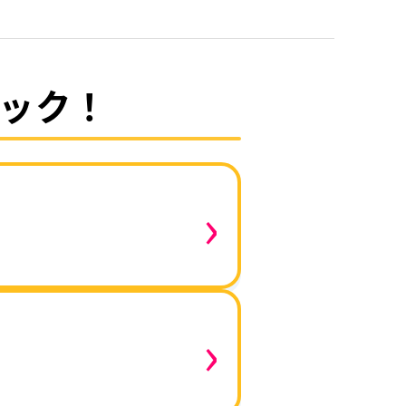
ック！
›
›