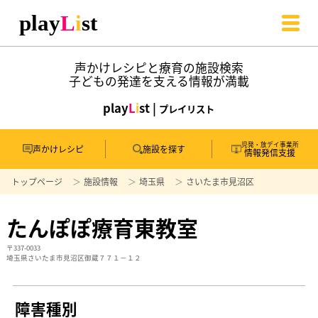
声かけレシピと療育の施設検索
子どもの発達を支える情報が満載
play
L
i
st |
プレイリスト
児発・放デイ事業所
声かけレシピ
施設を探す
情報発信支援
トップページ
施設情報
埼玉県
さいたま市見沼区
たんぽぽ療育東教室
〒337-0033
埼玉県さいたま市見沼区御蔵７７１－１２
障害種別