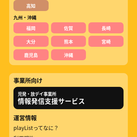
高知
九州・沖縄
福岡
佐賀
長崎
大分
熊本
宮崎
鹿児島
沖縄
事業所向け
児発・放デイ事業所
情報発信支援サービス
運営情報
playListってなに？