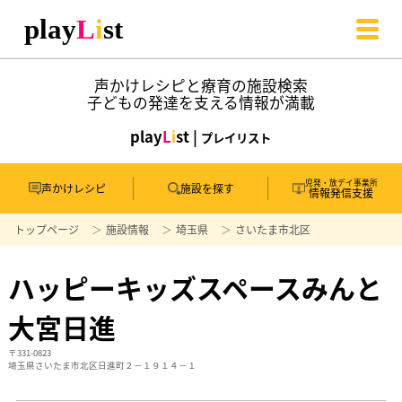
声かけレシピと療育の施設検索
子どもの発達を支える情報が満載
play
L
i
st |
プレイリスト
児発・放デイ事業所
声かけレシピ
施設を探す
情報発信支援
トップページ
施設情報
埼玉県
さいたま市北区
ハッピーキッズスペースみんと
大宮日進
〒331-0823
埼玉県さいたま市北区日進町２－１９１４－１