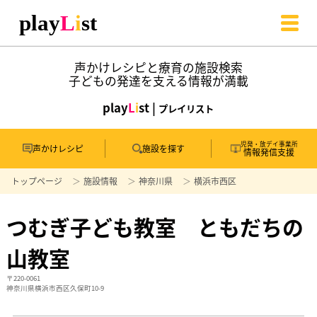
声かけレシピと療育の施設検索
子どもの発達を支える情報が満載
play
L
i
st |
プレイリスト
児発・放デイ事業所
声かけレシピ
施設を探す
情報発信支援
トップページ
施設情報
神奈川県
横浜市西区
つむぎ子ども教室 ともだちの
山教室
〒220-0061
神奈川県横浜市西区久保町10-9