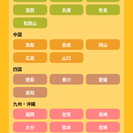
滋賀
兵庫
奈良
和歌山
中国
鳥取
島根
岡山
広島
山口
四国
徳島
香川
愛媛
高知
九州・沖縄
福岡
佐賀
長崎
大分
熊本
宮崎