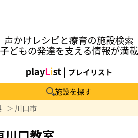
声かけレシピと療育の施設検索
子どもの発達を支える情報が満
play
L
i
st |
プレイリスト
施設を探す
県
川口市
東川口教室