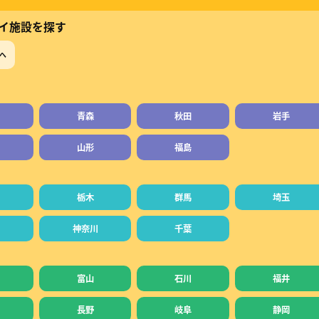
イ施設を探す
へ
青森
秋田
岩手
山形
福島
栃木
群馬
埼玉
神奈川
千葉
富山
石川
福井
長野
岐阜
静岡