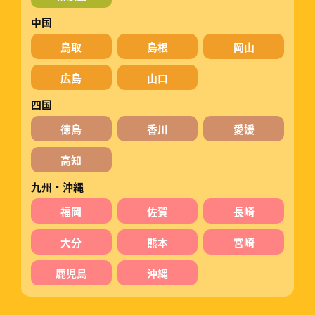
中国
鳥取
島根
岡山
広島
山口
四国
徳島
香川
愛媛
高知
九州・沖縄
福岡
佐賀
長崎
大分
熊本
宮崎
鹿児島
沖縄