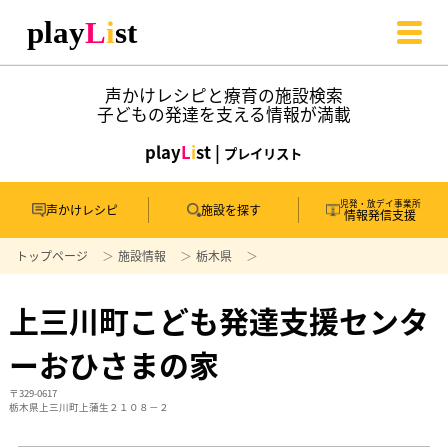
声かけレシピと療育の施設検索
子どもの発達を支える情報が満載
play
L
i
st |
プレイリスト
児発・放デイ事業所
声かけレシピ
施設を探す
情報発信支援
トップページ
施設情報
栃木県
上三川町こども発達支援センタ
ーおひさまの家
〒329-0617
栃木県上三川町上蒲生２１０８－２