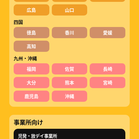
広島
山口
四国
徳島
香川
愛媛
高知
九州・沖縄
福岡
佐賀
長崎
大分
熊本
宮崎
鹿児島
沖縄
事業所向け
児発・放デイ事業所