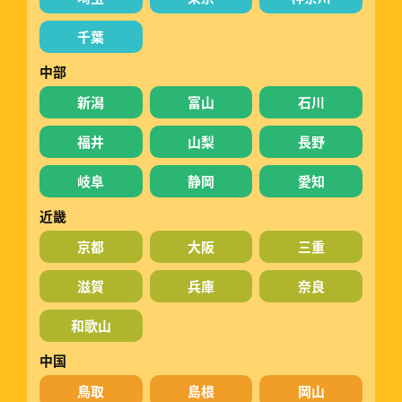
千葉
中部
新潟
富山
石川
福井
山梨
長野
岐阜
静岡
愛知
近畿
京都
大阪
三重
滋賀
兵庫
奈良
和歌山
中国
鳥取
島根
岡山