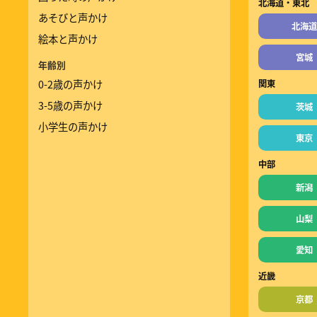
北海道・東北
あそびと声かけ
北海道
絵本と声かけ
宮城
年齢別
0-2歳の声かけ
関東
3-5歳の声かけ
茨城
小学生の声かけ
東京
中部
新潟
山梨
愛知
近畿
京都