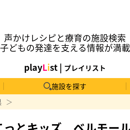
声かけレシピと療育の施設検索
子どもの発達を支える情報が満
play
L
i
st |
プレイリスト
施設を探す
県
こっとキッズ ベルモー