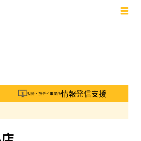
載
情報発信支援
児発・放デイ事業所
ル店