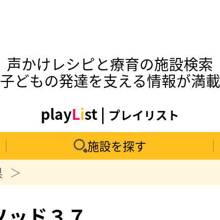
声かけレシピと療育の施設検索
子どもの発達を支える情報が満
play
L
i
st |
プレイリスト
施設を探す
県
ソッド３７