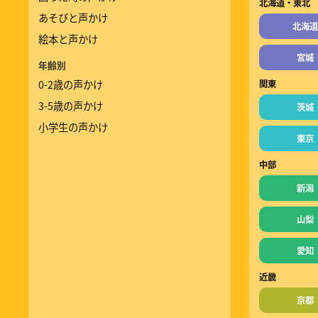
北海道・東北
あそびと声かけ
北海道
絵本と声かけ
宮城
年齢別
0-2歳の声かけ
関東
3-5歳の声かけ
茨城
小学生の声かけ
東京
中部
新潟
山梨
愛知
近畿
京都