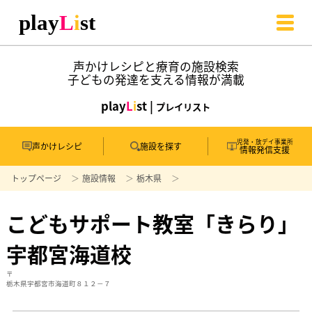
声かけレシピと療育の施設検索
子どもの発達を支える情報が満載
play
L
i
st |
プレイリスト
児発・放デイ事業所
声かけレシピ
施設を探す
情報発信支援
トップページ
施設情報
栃木県
こどもサポート教室「きらり」
宇都宮海道校
〒
栃木県宇都宮市海道町８１２－７