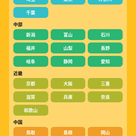
千葉
中部
新潟
富山
石川
福井
山梨
長野
岐阜
静岡
愛知
近畿
京都
大阪
三重
滋賀
兵庫
奈良
和歌山
中国
鳥取
島根
岡山