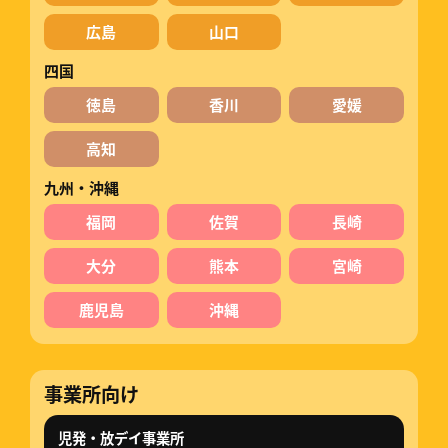
広島
山口
四国
徳島
香川
愛媛
高知
九州・沖縄
福岡
佐賀
長崎
大分
熊本
宮崎
鹿児島
沖縄
事業所向け
児発・放デイ事業所