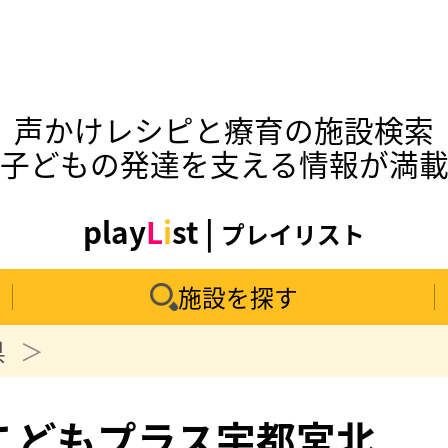
声かけレシピと療育の施設検索
子どもの発達を支える情報が満
play
L
i
st |
プレイリスト
施設を探す
県
こどもプラス宇都宮北