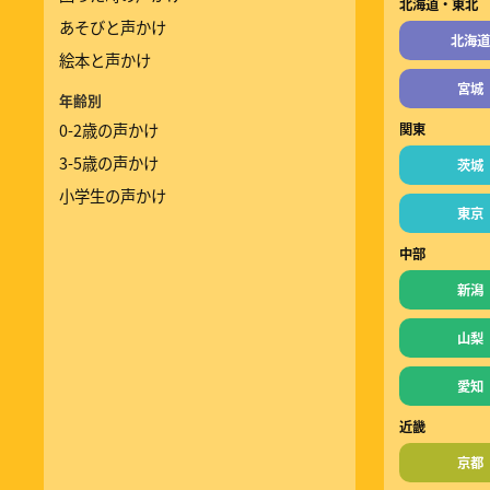
北海道・東北
あそびと声かけ
北海道
絵本と声かけ
宮城
年齢別
0-2歳の声かけ
関東
3-5歳の声かけ
茨城
小学生の声かけ
東京
中部
新潟
山梨
愛知
近畿
京都