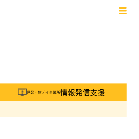
載
情報発信支援
児発・放デイ事業所