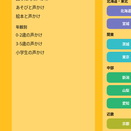
北海道・東北
あそびと声かけ
北海道
絵本と声かけ
宮城
年齢別
0-2歳の声かけ
関東
3-5歳の声かけ
茨城
小学生の声かけ
東京
中部
新潟
山梨
愛知
近畿
京都