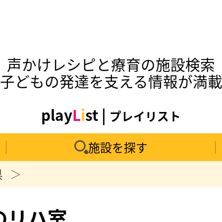
声かけレシピと療育の施設検索
子どもの発達を支える情報が満
play
L
i
st |
プレイリスト
施設を探す
県
のリハ室