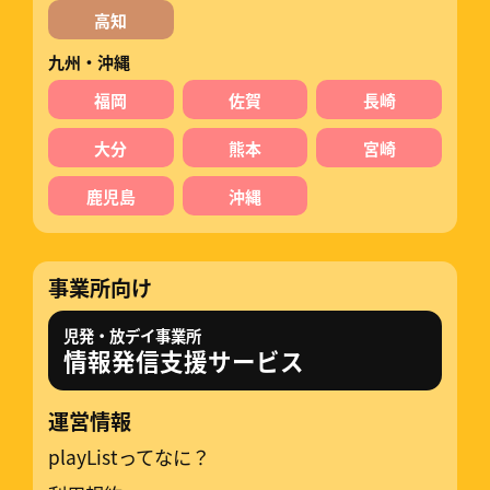
高知
九州・沖縄
福岡
佐賀
長崎
大分
熊本
宮崎
鹿児島
沖縄
事業所向け
児発・放デイ事業所
情報発信支援サービス
運営情報
playListってなに？