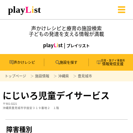
声かけレシピと療育の施設検索
子どもの発達を支える情報が満載
play
L
i
st |
プレイリスト
児発・放デイ事業所
声かけレシピ
施設を探す
情報発信支援
トップページ
施設情報
沖縄県
豊見城市
にじいろ児童デイサービス
〒901-0221
沖縄県豊見城市字座安３１９番地２ １階
障害種別