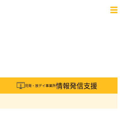
載
情報発信支援
児発・放デイ事業所