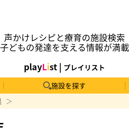
声かけレシピと療育の施設検索
子どもの発達を支える情報が満
play
L
i
st |
プレイリスト
施設を探す
県
E