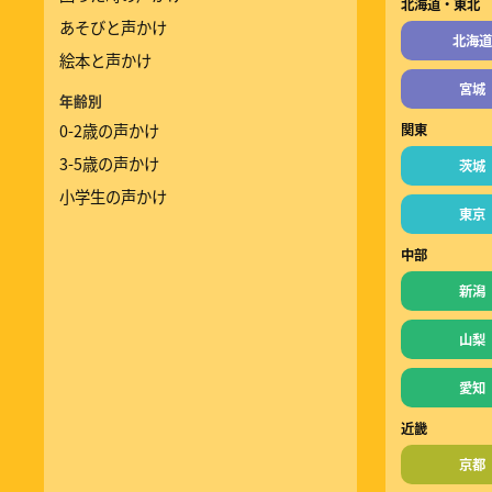
北海道・東北
あそびと声かけ
北海道
絵本と声かけ
宮城
年齢別
0-2歳の声かけ
関東
3-5歳の声かけ
茨城
小学生の声かけ
東京
中部
新潟
山梨
愛知
近畿
京都