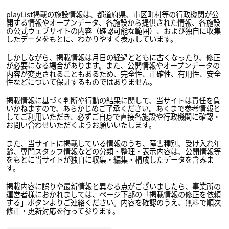
playList掲載の施設情報は、都道府県、市区町村等の行政機関が公
開する情報やオープンデータ、各施設から提供された情報、各施設
の公式ウェブサイトの内容（確認可能な範囲）、および独自に収集
したデータをもとに、わかりやすく表示しています。
しかしながら、掲載情報は月日の経過とともに古くなったり、修正
が必要になる場合があります。また、公開情報やオープンデータの
内容が変更されることもあるため、完全性、正確性、有用性、安全
性などについて保証するものではありません。
掲載情報に基づく判断や行動の結果に関して、当サイトは責任を負
いかねますので、あらかじめご了承ください。あくまで参考情報と
してご利用いただき、必ずご自身で直接各施設や行政機関に確認・
お問い合わせいただくようお願いいたします。
また、当サイトに掲載している情報のうち、障害種別、受け入れ年
齢、専門スタッフ情報などの分類・整理・表示内容は、公開情報等
をもとに当サイトが独自に収集・編集・構成したデータを含みま
す。
掲載内容に誤りや最新情報と異なる点がございましたら、事業所の
運営者様におかれましては、ページ下部の「掲載情報の修正を依頼
する」ボタンよりご連絡ください。内容を確認のうえ、無料で順次
修正・更新対応を行って参ります。