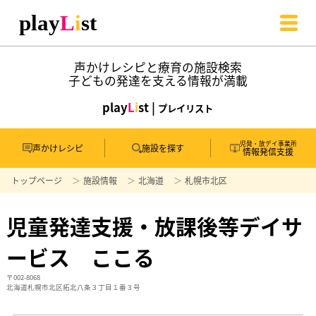
声かけレシピと療育の施設検索
子どもの発達を支える情報が満載
play
L
i
st |
プレイリスト
児発・放デイ事業所
声かけレシピ
施設を探す
情報発信支援
トップページ
施設情報
北海道
札幌市北区
児童発達支援・放課後等デイサ
ービス ここる
〒002-8068
北海道札幌市北区拓北八条３丁目１番３号