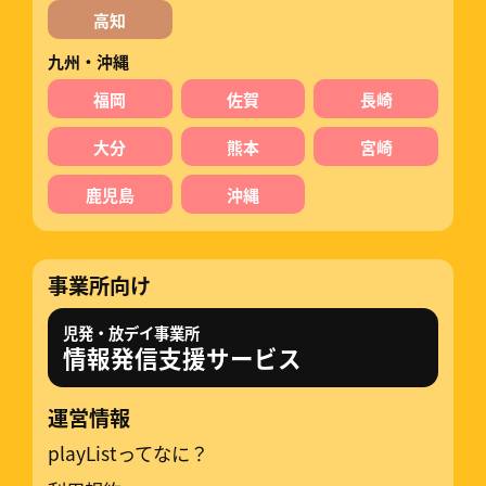
高知
九州・沖縄
福岡
佐賀
長崎
大分
熊本
宮崎
鹿児島
沖縄
事業所向け
児発・放デイ事業所
情報発信支援サービス
運営情報
playListってなに？