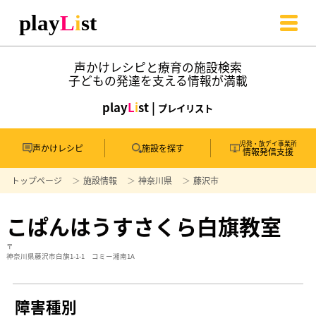
声かけレシピと療育の施設検索
子どもの発達を支える情報が満載
play
L
i
st |
プレイリスト
児発・放デイ事業所
声かけレシピ
施設を探す
情報発信支援
トップページ
施設情報
神奈川県
藤沢市
こぱんはうすさくら白旗教室
〒
神奈川県藤沢市白旗1-1-1 コミー湘南1A
障害種別