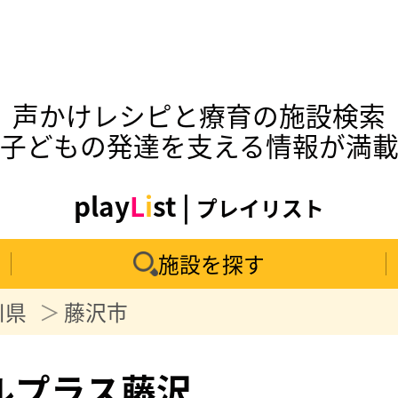
声かけレシピと療育の施設検索
子どもの発達を支える情報が満
play
L
i
st |
プレイリスト
施設を探す
川県
藤沢市
ルプラス藤沢