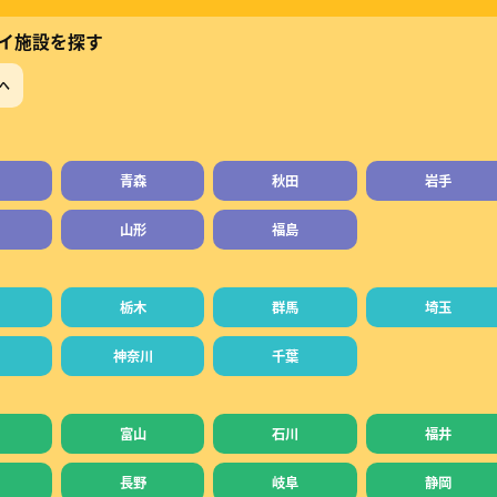
イ施設を探す
へ
青森
秋田
岩手
山形
福島
栃木
群馬
埼玉
神奈川
千葉
富山
石川
福井
長野
岐阜
静岡