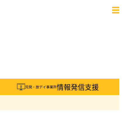
載
情報発信支援
児発・放デイ事業所