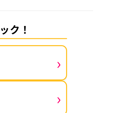
ック！
›
›