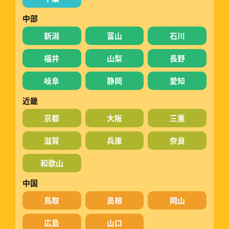
中部
新潟
富山
石川
福井
山梨
長野
岐阜
静岡
愛知
近畿
京都
大阪
三重
滋賀
兵庫
奈良
和歌山
中国
鳥取
島根
岡山
広島
山口