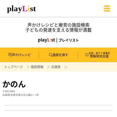
声かけレシピと療育の施設検索
子どもの発達を支える情報が満載
play
L
i
st |
プレイリスト
児発・放デイ事業所
声かけレシピ
施設を探す
情報発信支援
トップページ
施設情報
兵庫県
かのん
〒665-0866
兵庫県宝塚市星の荘18番2－1号