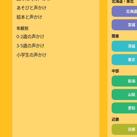
北海道・東北
あそびと声かけ
北海道
絵本と声かけ
宮城
年齢別
0-2歳の声かけ
関東
3-5歳の声かけ
茨城
小学生の声かけ
東京
中部
新潟
山梨
愛知
近畿
京都