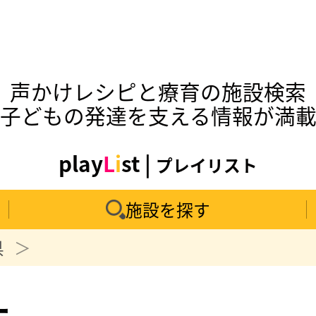
声かけレシピと療育の施設検索
子どもの発達を支える情報が満
play
L
i
st |
プレイリスト
施設を探す
県
ー