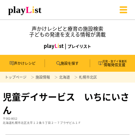
声かけレシピと療育の施設検索
子どもの発達を支える情報が満載
play
L
i
st |
プレイリスト
児発・放デイ事業所
声かけレシピ
施設を探す
情報発信支援
トップページ
施設情報
北海道
札幌市北区
児童デイサービス いちにいさ
ん
〒002-8012
北海道札幌市北区太平１２条５丁目２－７プラザビル１Ｆ