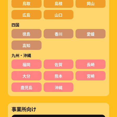
鳥取
島根
岡山
広島
山口
四国
徳島
香川
愛媛
高知
九州・沖縄
福岡
佐賀
長崎
大分
熊本
宮崎
鹿児島
沖縄
事業所向け