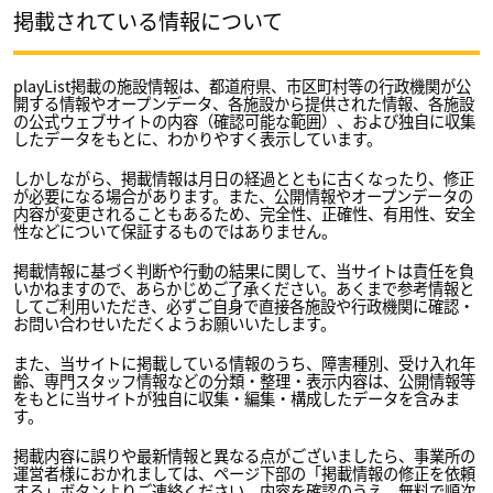
掲載されている情報について
playList掲載の施設情報は、都道府県、市区町村等の行政機関が公
開する情報やオープンデータ、各施設から提供された情報、各施設
の公式ウェブサイトの内容（確認可能な範囲）、および独自に収集
したデータをもとに、わかりやすく表示しています。
しかしながら、掲載情報は月日の経過とともに古くなったり、修正
が必要になる場合があります。また、公開情報やオープンデータの
内容が変更されることもあるため、完全性、正確性、有用性、安全
性などについて保証するものではありません。
掲載情報に基づく判断や行動の結果に関して、当サイトは責任を負
いかねますので、あらかじめご了承ください。あくまで参考情報と
してご利用いただき、必ずご自身で直接各施設や行政機関に確認・
お問い合わせいただくようお願いいたします。
また、当サイトに掲載している情報のうち、障害種別、受け入れ年
齢、専門スタッフ情報などの分類・整理・表示内容は、公開情報等
をもとに当サイトが独自に収集・編集・構成したデータを含みま
す。
掲載内容に誤りや最新情報と異なる点がございましたら、事業所の
運営者様におかれましては、ページ下部の「掲載情報の修正を依頼
する」ボタンよりご連絡ください。内容を確認のうえ、無料で順次