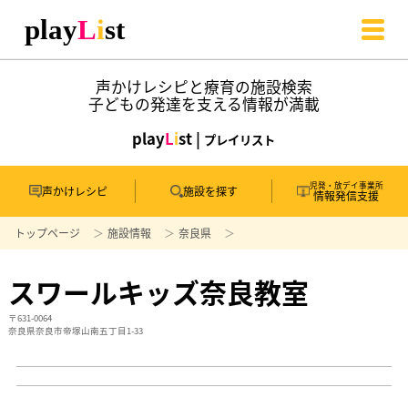
声かけレシピと療育の施設検索
子どもの発達を支える情報が満載
play
L
i
st |
プレイリスト
児発・放デイ事業所
声かけレシピ
施設を探す
情報発信支援
トップページ
施設情報
奈良県
スワールキッズ奈良教室
〒631-0064
奈良県奈良市帝塚山南五丁目1-33