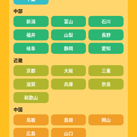
中部
新潟
富山
石川
福井
山梨
長野
岐阜
静岡
愛知
近畿
京都
大阪
三重
滋賀
兵庫
奈良
和歌山
中国
鳥取
島根
岡山
広島
山口