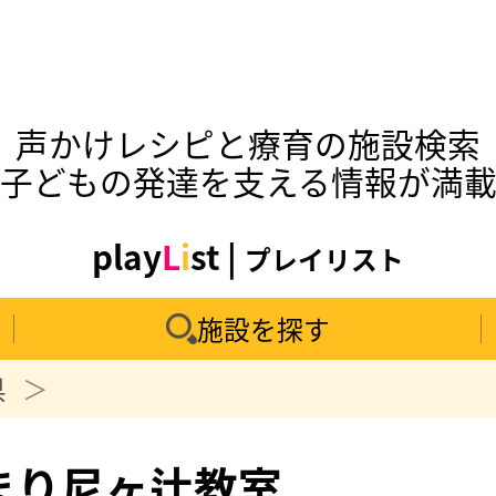
声かけレシピと療育の施設検索
子どもの発達を支える情報が満
play
L
i
st |
プレイリスト
施設を探す
県
まり尼ヶ辻教室