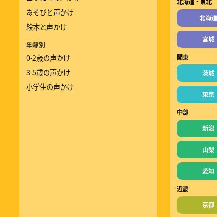
北海道・東北
あそびと声かけ
北海道
絵本と声かけ
宮城
年齢別
0-2歳の声かけ
関東
3-5歳の声かけ
茨城
小学生の声かけ
東京
中部
新潟
山梨
愛知
近畿
京都