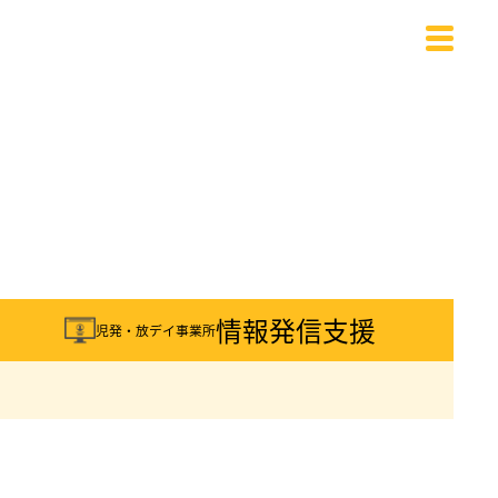
載
情報発信支援
児発・放デイ事業所