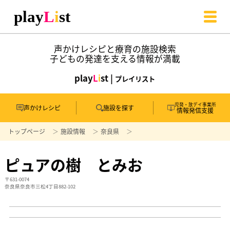
声かけレシピと療育の施設検索
子どもの発達を支える情報が満載
play
L
i
st |
プレイリスト
児発・放デイ事業所
声かけレシピ
施設を探す
情報発信支援
トップページ
施設情報
奈良県
ピュアの樹 とみお
〒631-0074
奈良県奈良市三松4丁目882-102