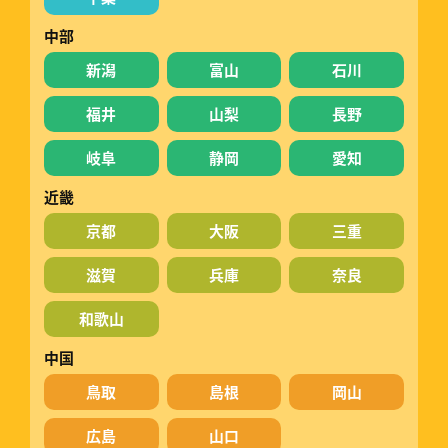
中部
新潟
富山
石川
福井
山梨
長野
岐阜
静岡
愛知
近畿
京都
大阪
三重
滋賀
兵庫
奈良
和歌山
中国
鳥取
島根
岡山
広島
山口