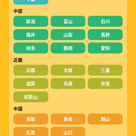
中部
新潟
富山
石川
福井
山梨
長野
岐阜
静岡
愛知
近畿
京都
大阪
三重
滋賀
兵庫
奈良
和歌山
中国
鳥取
島根
岡山
広島
山口