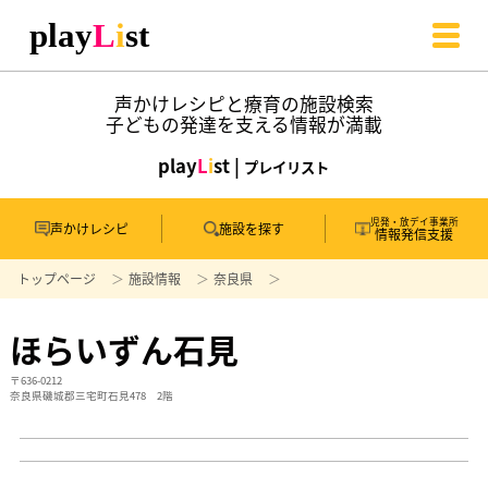
声かけレシピと療育の施設検索
子どもの発達を支える情報が満載
play
L
i
st |
プレイリスト
児発・放デイ事業所
声かけレシピ
施設を探す
情報発信支援
トップページ
施設情報
奈良県
ほらいずん石見
〒636-0212
奈良県磯城郡三宅町石見478 2階