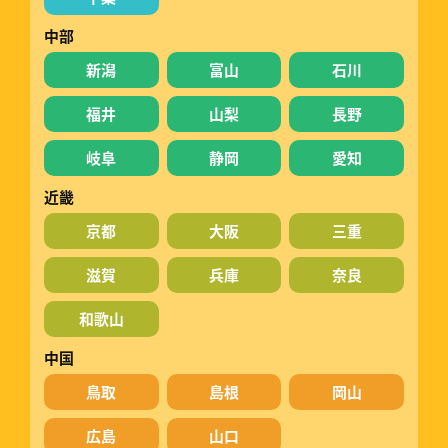
中部
新潟
富山
石川
福井
山梨
長野
岐阜
静岡
愛知
近畿
京都
大阪
三重
滋賀
兵庫
奈良
和歌山
中国
鳥取
島根
岡山
広島
山口