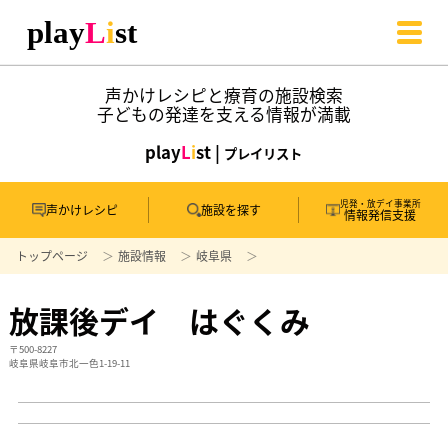
声かけレシピと療育の施設検索
子どもの発達を支える情報が満載
play
L
i
st |
プレイリスト
児発・放デイ事業所
声かけレシピ
施設を探す
情報発信支援
トップページ
施設情報
岐阜県
放課後デイ はぐくみ
〒500-8227
岐阜県岐阜市北一色1-19-11