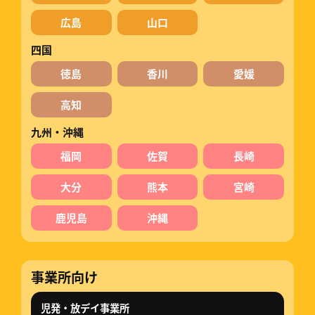
広島
山口
四国
徳島
香川
愛媛
高知
九州・沖縄
福岡
佐賀
長崎
大分
熊本
宮崎
鹿児島
沖縄
事業所向け
児発・放デイ事業所