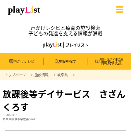
声かけレシピと療育の施設検索
子どもの発達を支える情報が満載
play
L
i
st |
プレイリスト
児発・放デイ事業所
声かけレシピ
施設を探す
情報発信支援
トップページ
施設情報
岐阜県
放課後等デイサービス さざん
くろす
〒500-8367
岐阜県岐阜市宇佐南3-6-21