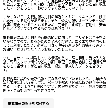
の公式ウェブサイトの内容（確認可能な範囲）、および独自に収集
したデータをもとに、わかりやすく表示しています。
しかしながら、掲載情報は月日の経過とともに古くなったり、修正
が必要になる場合があります。また、公開情報やオープンデータの
内容が変更されることもあるため、完全性、正確性、有用性、安全
性などについて保証するものではありません。
掲載情報に基づく判断や行動の結果に関して、当サイトは責任を負
いかねますので、あらかじめご了承ください。あくまで参考情報と
してご利用いただき、必ずご自身で直接各施設や行政機関に確認・
お問い合わせいただくようお願いいたします。
また、当サイトに掲載している情報のうち、障害種別、受け入れ年
齢、専門スタッフ情報などの分類・整理・表示内容は、公開情報等
をもとに当サイトが独自に収集・編集・構成したデータを含みま
す。
掲載内容に誤りや最新情報と異なる点がございましたら、事業所の
運営者様におかれましては、ページ下部の「掲載情報の修正を依頼
する」ボタンよりご連絡ください。内容を確認のうえ、無料で順次
修正・更新対応を行って参ります。
掲載情報の修正を依頼する