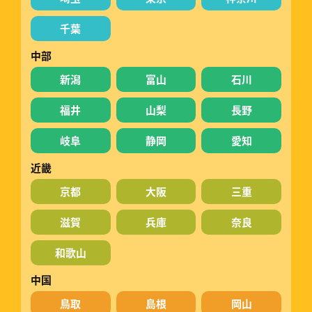
千葉
中部
新潟
富山
石川
福井
山梨
長野
岐阜
静岡
愛知
近畿
京都
大阪
三重
滋賀
兵庫
奈良
和歌山
中国
鳥取
島根
岡山