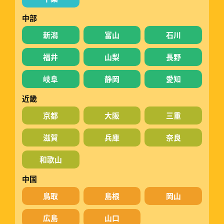
中部
新潟
富山
石川
福井
山梨
長野
岐阜
静岡
愛知
近畿
京都
大阪
三重
滋賀
兵庫
奈良
和歌山
中国
鳥取
島根
岡山
広島
山口