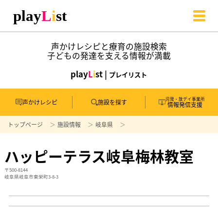
声かけレシピと療育の施設検索
子どもの発達を支える情報が満載
play
L
i
st |
プレイリスト
児発・放デイ事業所
声かけレシピ
施設を探す
情報発信支援
トップページ
施設情報
岐阜県
ハッピーテラス岐阜梅林教室
〒500-8144
岐阜県岐阜市東栄町3-8-3