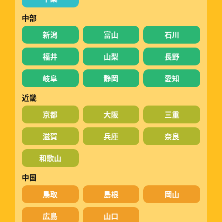
中部
新潟
富山
石川
福井
山梨
長野
岐阜
静岡
愛知
近畿
京都
大阪
三重
滋賀
兵庫
奈良
和歌山
中国
鳥取
島根
岡山
広島
山口