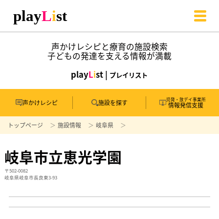
声かけレシピと療育の施設検索
子どもの発達を支える情報が満載
play
L
i
st |
プレイリスト
児発・放デイ事業所
声かけレシピ
施設を探す
情報発信支援
トップページ
施設情報
岐阜県
岐阜市立恵光学園
〒502-0082
岐阜県岐阜市長良東3-93