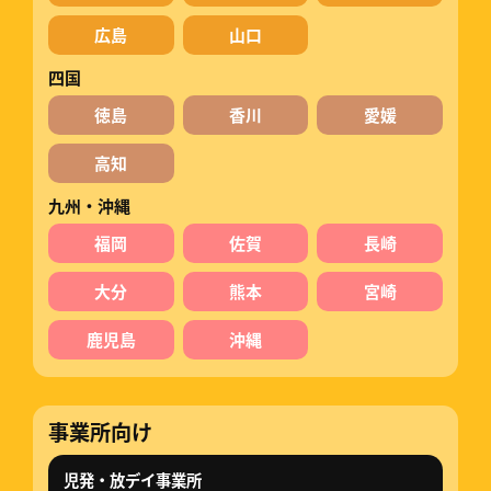
広島
山口
四国
徳島
香川
愛媛
高知
九州・沖縄
福岡
佐賀
長崎
大分
熊本
宮崎
鹿児島
沖縄
事業所向け
児発・放デイ事業所