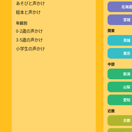
あそびと声かけ
北海道
絵本と声かけ
宮城
年齢別
0-2歳の声かけ
関東
3-5歳の声かけ
茨城
小学生の声かけ
東京
中部
新潟
山梨
愛知
近畿
京都