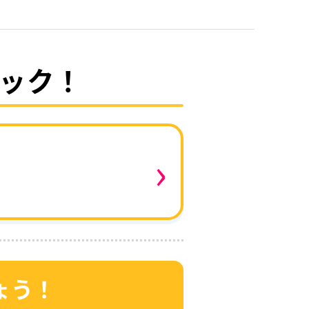
ック！
›
ょう！