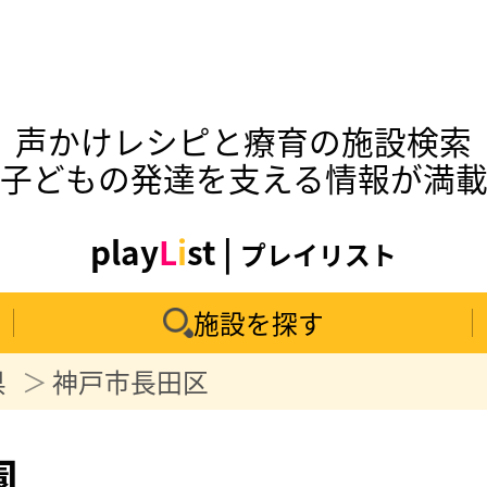
声かけレシピと療育の施設検索
子どもの発達を支える情報が満
play
L
i
st |
プレイリスト
施設を探す
県
神戸市長田区
園