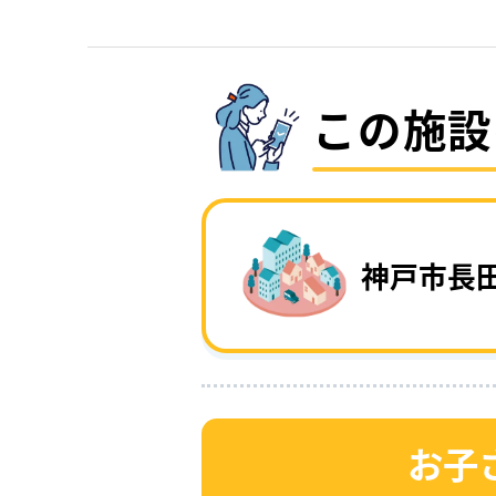
この施設
神戸市長
お子