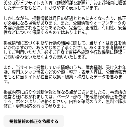
の公式ウェブサイトの内容（確認可能な範囲）、および独自に収集
したデータをもとに、わかりやすく表示しています。
しかしながら、掲載情報は月日の経過とともに古くなったり、修正
が必要になる場合があります。また、公開情報やオープンデータの
内容が変更されることもあるため、完全性、正確性、有用性、安全
性などについて保証するものではありません。
掲載情報に基づく判断や行動の結果に関して、当サイトは責任を負
いかねますので、あらかじめご了承ください。あくまで参考情報と
してご利用いただき、必ずご自身で直接各施設や行政機関に確認・
お問い合わせいただくようお願いいたします。
また、当サイトに掲載している情報のうち、障害種別、受け入れ年
齢、専門スタッフ情報などの分類・整理・表示内容は、公開情報等
をもとに当サイトが独自に収集・編集・構成したデータを含みま
す。
掲載内容に誤りや最新情報と異なる点がございましたら、事業所の
運営者様におかれましては、ページ下部の「掲載情報の修正を依頼
する」ボタンよりご連絡ください。内容を確認のうえ、無料で順次
修正・更新対応を行って参ります。
掲載情報の修正を依頼する