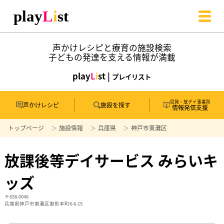
声かけレシピと療育の施設検索
子どもの発達を支える情報が満載
play
L
i
st |
プレイリスト
児発・放デイ事業所
声かけレシピ
施設を探す
情報発信支援
トップページ
施設情報
兵庫県
神戸市東灘区
放課後等デイサービス みらいキ
ッズ
〒658-0046
兵庫県神戸市東灘区御影本町6-6-15