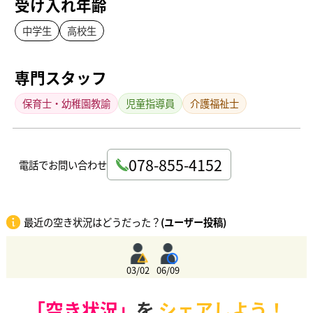
受け入れ年齢
中学生
高校生
専門スタッフ
保育士・幼稚園教諭
児童指導員
介護福祉士
078-855-4152
電話でお問い合わせ
最近の空き状況はどうだった？
(ユーザー投稿)
03/02
06/09
「空き状況」
を
シェアしよう！