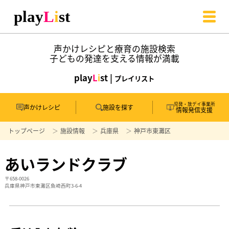
声かけレシピと療育の施設検索
子どもの発達を支える情報が満載
play
L
i
st |
プレイリスト
児発・放デイ事業所
声かけレシピ
施設を探す
情報発信支援
トップページ
施設情報
兵庫県
神戸市東灘区
あいランドクラブ
〒658-0026
兵庫県神戸市東灘区魚崎西町3-6-4