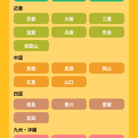
近畿
京都
大阪
三重
滋賀
兵庫
奈良
和歌山
中国
鳥取
島根
岡山
広島
山口
四国
徳島
香川
愛媛
高知
九州・沖縄