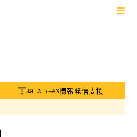
載
情報発信支援
児発・放デイ事業所
園