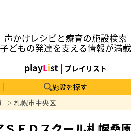
声かけレシピと療育の施設検索
子どもの発達を支える情報が満
play
L
i
st |
プレイリスト
施設を探す
道
札幌市中央区
アＳＥＤスクール札幌桑