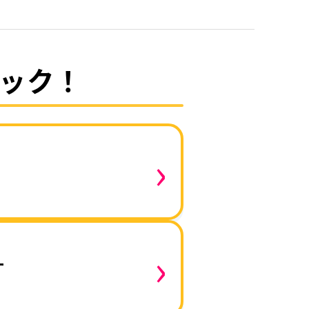
ック！
›
›
す