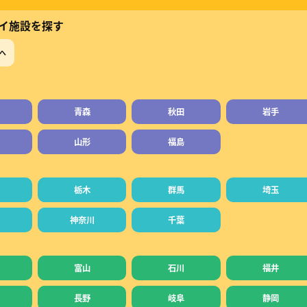
イ施設を探す
へ
青森
秋田
岩手
山形
福島
栃木
群馬
埼玉
神奈川
千葉
富山
石川
福井
長野
岐阜
静岡